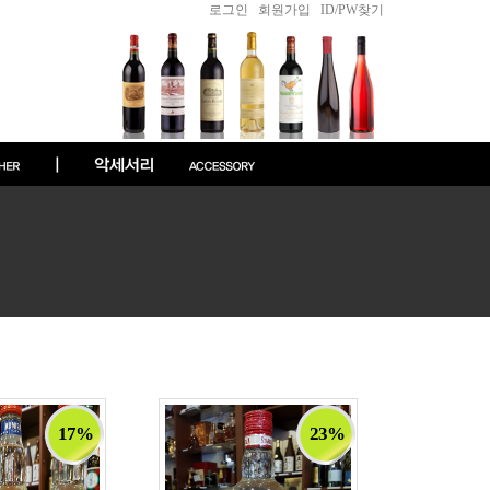
로그인
|
회원가입
|
ID/PW찾기
17%
23%