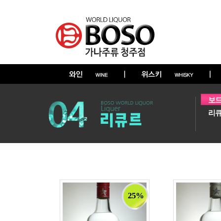
보드
리
25%