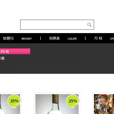
카 외
큐르
25%
25%