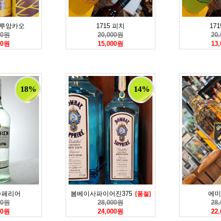
_루앙카오
1715 피치
17
00원
20,000원
20
00원
15,000원
13
18%
14%
슈페리어
봄베이사파이어진375
에미
[품절]
00원
28,000원
28
00원
24,000원
22