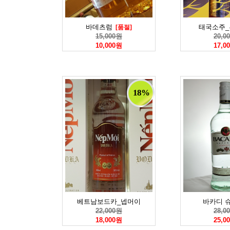
바데츠럼
태국소주
[품절]
15,000원
20,0
10,000원
17,0
18%
베트남보드카_넵머이
바카디 
22,000원
28,0
18,000원
25,0