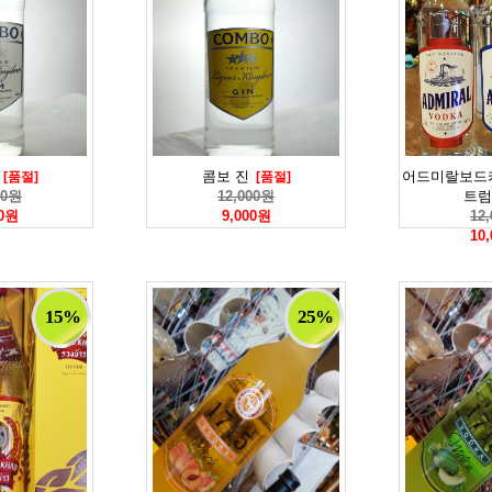
콤보 진
어드미랄보드
[품절]
[품절]
00원
12,000원
트럼
00원
9,000원
12
10
15%
25%