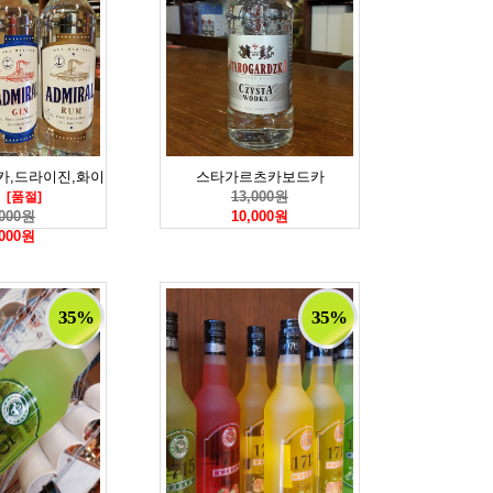
카,드라이진,화이
스타가르츠카보드카
13,000원
[품절]
,000원
10,000원
,000원
35%
35%