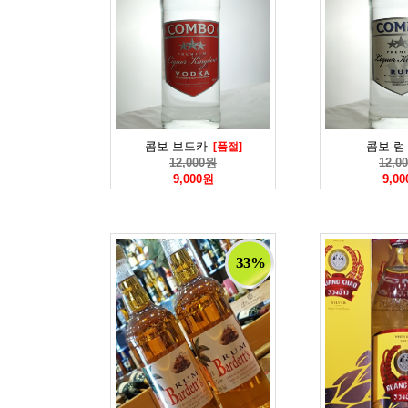
콤보 보드카
콤보 럼
[품절]
12,000원
12,0
9,000원
9,0
33%