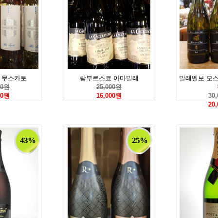
 무스카토
람부르스코 아마빌레
발레벨보 모
00원
25,000원
00원
16,000원
30
20
43%
25%