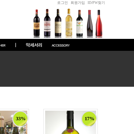
로그인
|
회원가입
|
ID/PW찾기
33%
17%