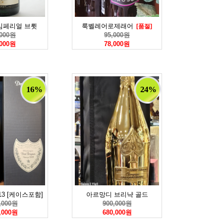
임페리얼 브륏
룩벨레어로제래어
[품절]
,000원
95,000원
,000원
78,000원
16%
24%
13 [케이스포함]
아르망디 브리냑 골드
,000원
900,000원
,000원
680,000원