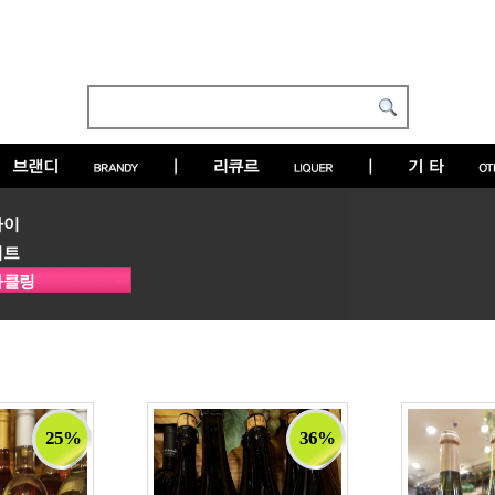
라이
위트
파클링
25%
36%