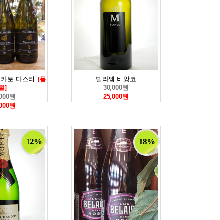
스카토 다스티
빌라엠 비앙코
[품
30,000원
절]
,000원
25,000원
,000원
12%
18%