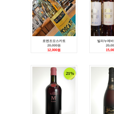
로렌조모스카토
빌라누에바
20,000원
20,0
12,000원
15,0
21%