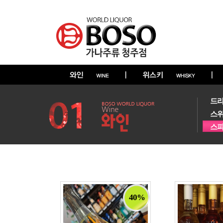
드
스
스
40%