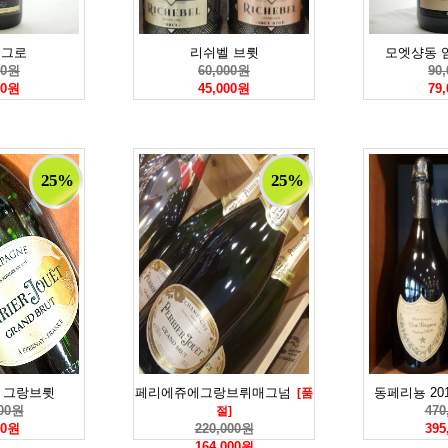
니그로
리쉬벨 브륏
모엣샹동 
00원
60,000원
90
00원
45,000원
79
25%
25%
 그랑브륏
페리에쥬에그랑브뤼매그넘
동페리뇽 20
[품
000원
470
절]
00원
220,000원
395
164,000원