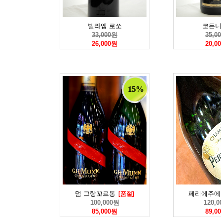
빌라엠 로쏘
코든
33,000원
35,0
26,000원
20,0
15%
멈 그랑꼬르통
페리에주에
[품절]
100,000원
120,
85,000원
89,0