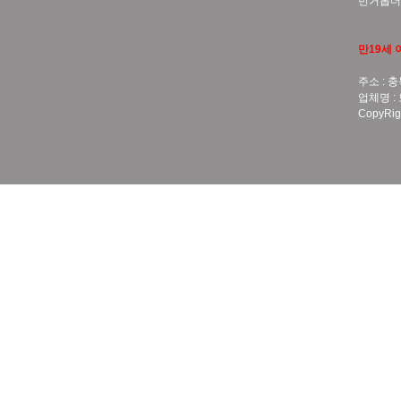
번거롭더
만19세 
주소 : 충
업체명 :
CopyRigh