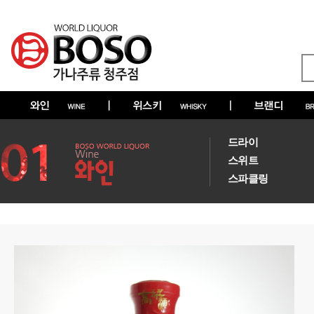
드라이
스위트
스파클링