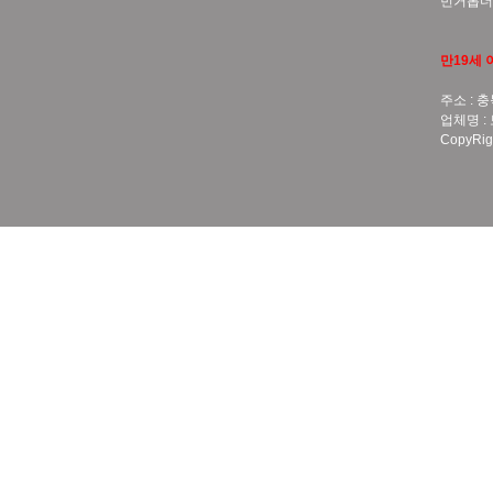
번거롭더
만19세 
주소 : 충
업체명 :
CopyRigh