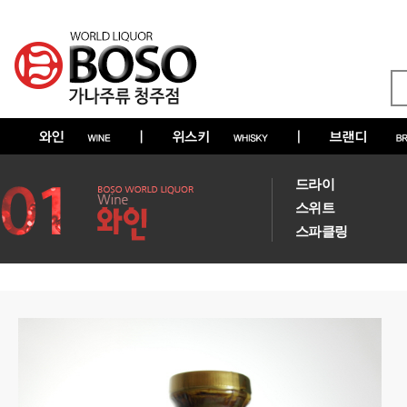
드라이
스위트
스파클링