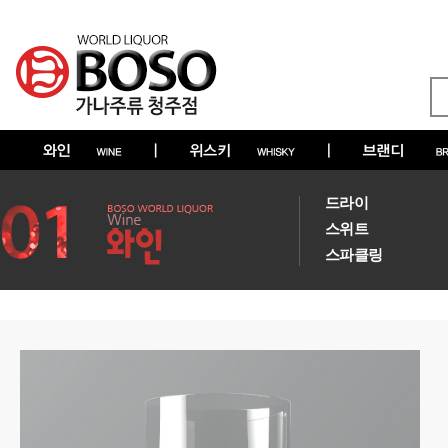
드라이
스위트
스파클링