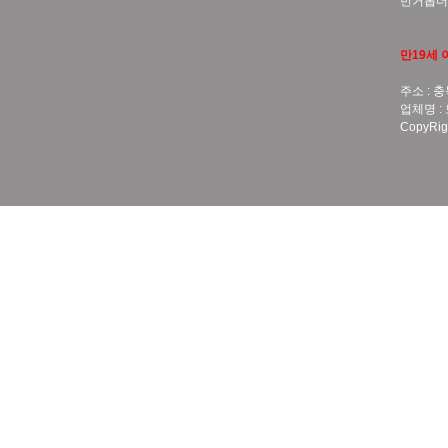
번거롭더
만19세 
주소 : 충
업체명 :
CopyRigh