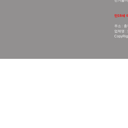
번거롭더
만19세 
주소 : 충
업체명 :
CopyRigh