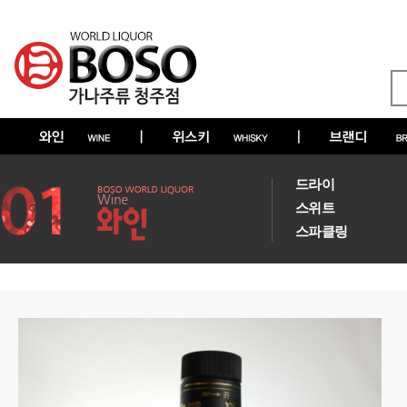
드라이
스위트
스파클링