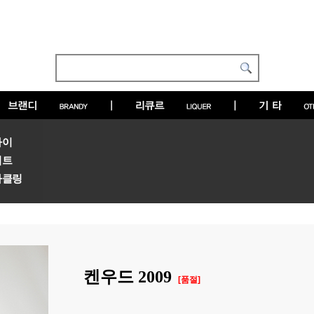
라이
위트
파클링
켄우드 2009
[품절]