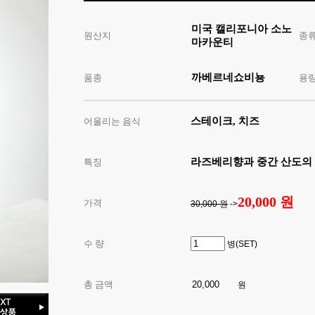
미국 캘리포니아 소노
원산지
종
마카운티
까베르네쇼비뇽
품종
용
스테이크, 치즈
어울리는 음식
라즈베리향과 중간 산도의
특징
20,000 원
가격
30,000 원
->
수 량
병(SET)
총 금액
원