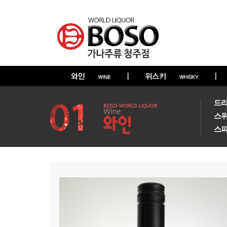
드
스
스