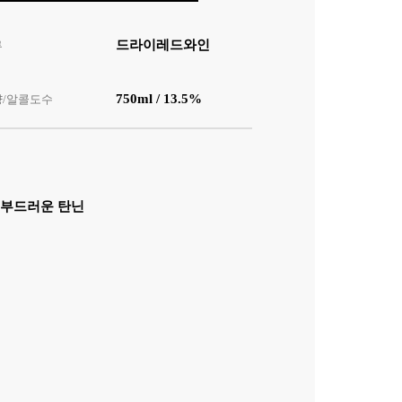
드라이레드와인
류
750ml / 13.5%
량/알콜도수
 부드러운 탄닌