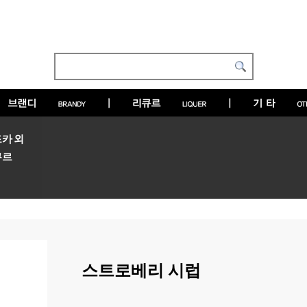
카 외
큐르
스트로베리 시럽