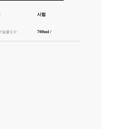
시럽
류
700ml /
량/알콜도수