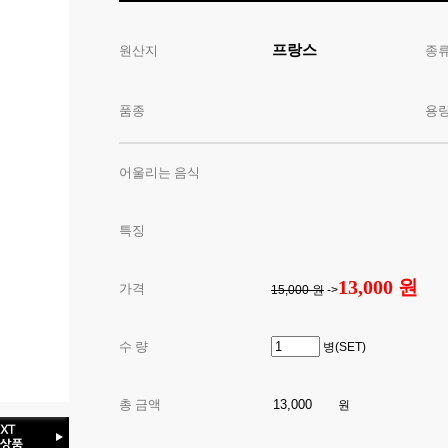
프랑스
원산지
종
품종
용
어울리는 음식
특징
13,000 원
가격
15,000 원
->
수 량
병(SET)
총 금액
원